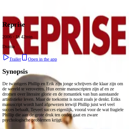
Skip to content
Reprise
2006 · 1h 42min
Drama
Trailer
Open in the app
Synopsis
De twintigers Phillip en Erik zijn jonge schrijvers die klaar zijn om
de wereld te veroveren. Hun eerste manuscripten zijn af en ze
dromen over literaire glorie en de romantiek van hun aanstaande
artististieke leven. Maar de toekomst is nooit zoals je denkt. Eriks
manuscript wordt hard afgewezen terwijl Phillip juist wel veel
succes behaalt. Teveel succes eigenlijk, vooral voor de wat fragiele
Phillip die aan de grote druk ten onder gaat en zware
psychologische problemen krijgt.