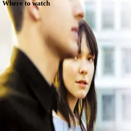
Where to watch
Contact
Feedback
Privacy
Terms
©
2026
Byoscoop
·
a product of
Boydroid B.V.