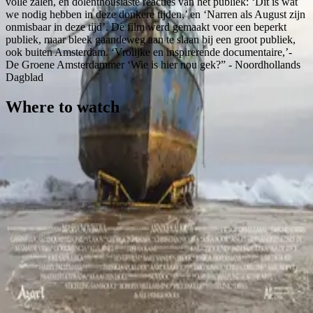
volle zalen, en dolenthousiaste reacties van het publiek: ‘Dit is wat
we nodig hebben in deze donkere tijden,’ en ‘Narren als August zijn
onmisbaar in deze tijd’. De film werd gemaakt voor een beperkt
publiek, maar bleek gaandeweg aan te slaan bij een groot publiek,
ook buiten Amsterdam. ‘Vrolijke en inspirerende documentaire,’-
De Groene Amsterdammer ‘Wie is hier nou gek?” - Noordhollands
Dagblad
Where to watch
Contact
Feedback
Privacy
Terms
©
2026
Byoscoop
·
a product of
Boydroid B.V.