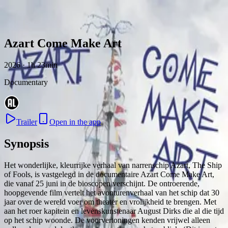
Skip to content
Azart Come Make Art
2026 · 1h 23min
Documentary
Trailer
Open in the app
Synopsis
Het wonderlijke, kleurrijke verhaal van narrenschip Azart, The Ship
of Fools, is vastgelegd in de documentaire Azart Come Make Art,
die vanaf 25 juni in de bioscopen verschijnt. De ontroerende,
hoopgevende film vertelt het avonturenverhaal van het schip dat 30
jaar over de wereld voer om theater en vrolijkheid te brengen. Met
aan het roer kapitein en levenskunstenaar August Dirks die al die tijd
op het schip woonde. De voorvertoningen kenden vrijwel alleen