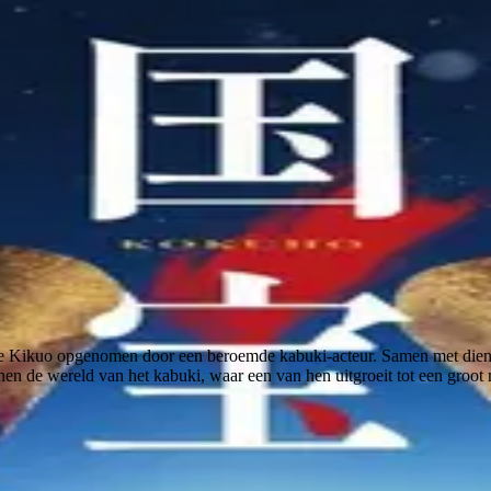
e Kikuo opgenomen door een beroemde kabuki-acteur. Samen met diens z
en de wereld van het kabuki, waar een van hen uitgroeit tot een groot 