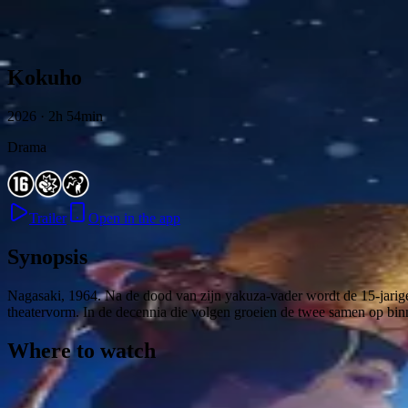
Skip to content
Kokuho
2026 · 2h 54min
Drama
Trailer
Open in the app
Synopsis
Nagasaki, 1964. Na de dood van zijn yakuza-vader wordt de 15-jarig
theatervorm. In de decennia die volgen groeien de twee samen op binn
Where to watch
Contact
Feedback
Privacy
Terms