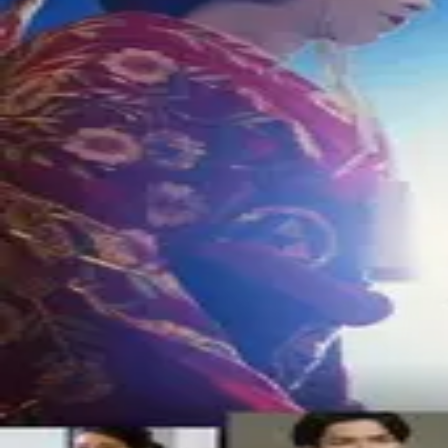
©
2026
Byoscoop
·
a product of
Boydroid B.V.