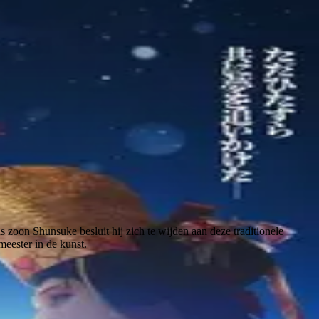
oon Shunsuke besluit hij zich te wijden aan deze traditionele
meester in de kunst.