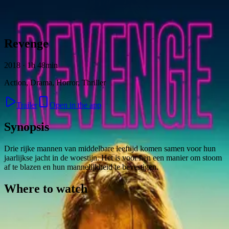
Skip to content
Revenge
2018 · 1h 48min
Action, Drama, Horror, Thriller
Trailer
Open in the app
Synopsis
Drie rijke mannen van middelbare leeftijd komen samen voor hun
jaarlijkse jacht in de woestijn. Het is voor hen een manier om stoom
af te blazen en hun mannelijkheid te bevestigen.
Where to watch
Contact
Feedback
Privacy
Terms
©
2026
Byoscoop
·
a product of
Boydroid B.V.